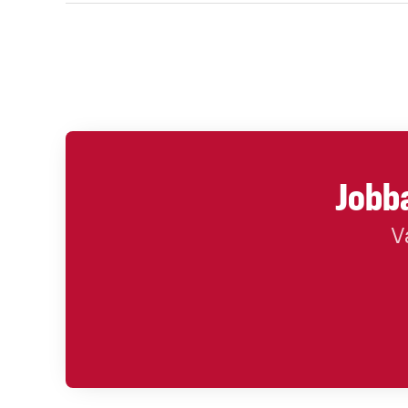
Jobba
V