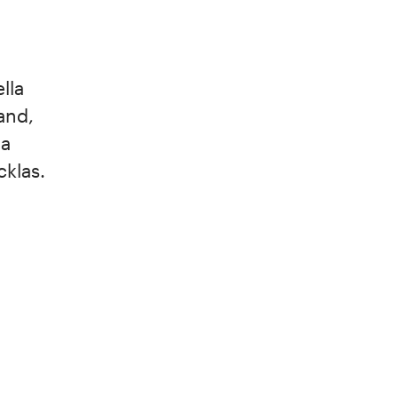
lla
and,
ga
cklas.