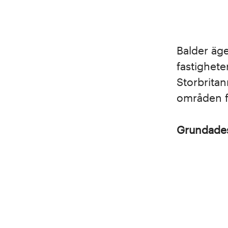
Balder äge
fastighete
Storbritan
områden fö
Grundad