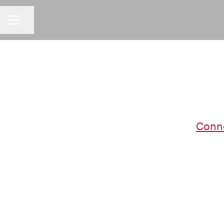
Dela sidan
KARRIÄRMENY
Conn