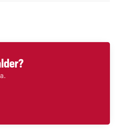
alder?
a.