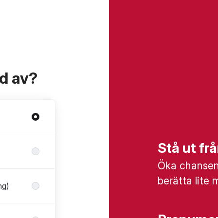
ad av?
Stå ut f
Öka chansen 
berätta lite 
ng)