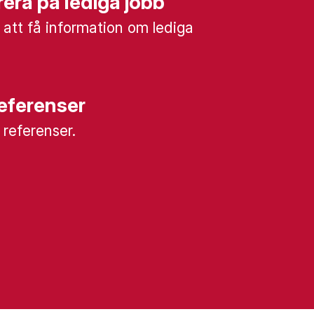
era på lediga jobb
 att få information om lediga
referenser
a referenser.