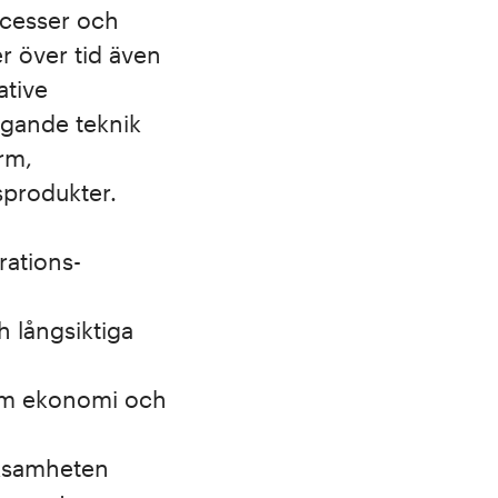
rocesser och
 över tid även
ative
ggande teknik
rm,
sprodukter.
rations-
h långsiktiga
nom ekonomi och
rksamheten