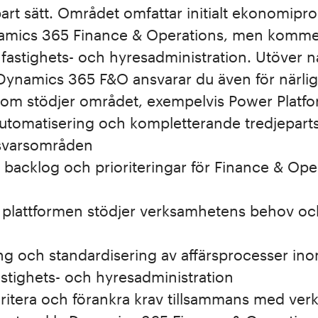
lbart sätt. Området omfattar initialt ekonomip
namics 365 Finance & Operations, men kommer
fastighets- och hyresadministration. Utöver n
i Dynamics 365 F&O ansvarar du även för närli
som stödjer området, exempelvis Power Platfo
automatisering och kompletterande tredjepart
svarsområden
backlog och prioriteringar för Finance & Ope
tt plattformen stödjer verksamhetens behov oc
ling och standardisering av affärsprocesser i
astighets- och hyresadministration
ioritera och förankra krav tillsammans med ve