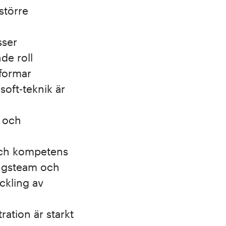
större
sser
de roll
tformar
soft-teknik är
d och
 och kompetens
ingsteam och
ckling av
ration är starkt