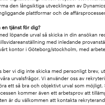
forma den långsiktiga utvecklingen av Dynamic
ingliggande plattformar och de affärsprocess
 en tjänst för dig?
 med löpande urval så skicka in din ansökan re
tillsvidareanställning med inledande provanstä
 vårt kontor i Göteborg/stockholm, med arbete
ber vi dig inte skicka med personligt brev, utan
 våra urvalsfrågor. Vi använder oss av rekryter
göra ett så bra och objektivt urval som möjligt
ocessen kommer även ett arbetsprov att tilläm
sten är du välkommen att kontakta rekryterand