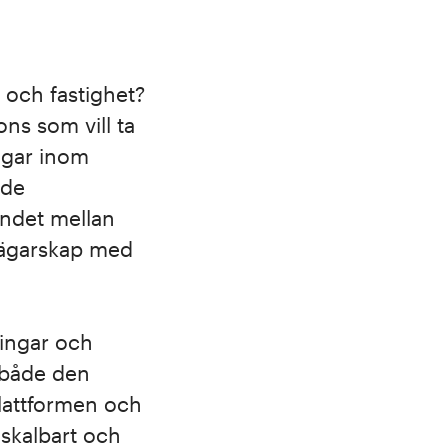
 och fastighet?
ns som vill ta
ingar inom
nde
landet mellan
ktägarskap med
ringar och
 både den
plattformen och
 skalbart och