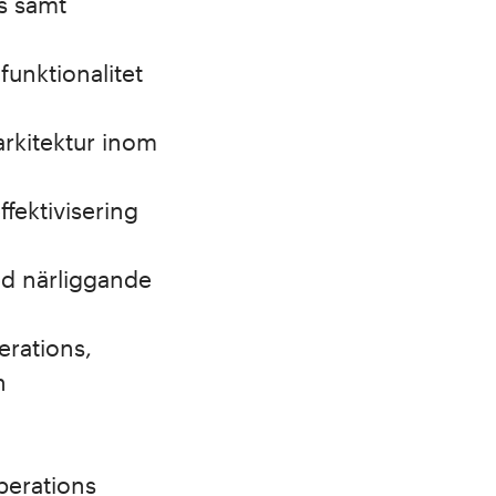
s samt
funktionalitet
arkitektur inom
ffektivisering
med närliggande
erations,
h
perations