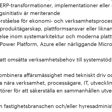
 ERP-transformationer, implementationer eller 
gsinitiativ är meriterande
örståelse för ekonomi- och verksamhetsproce
 produktägarskap, plattformsansvar eller liknan
åelse inom systemarkitektur och moderna plat
 Power Platform, Azure eller närliggande Micro
 att omsätta verksamhetsbehov till systemstö
kombinera affärsmässighet med tekniskt driv
ta nära verksamhet, processägare, IT, utveckl
törer för att säkerställa en sammanhållen utve
ån fastighetsbranschen och/eller hyresadminist