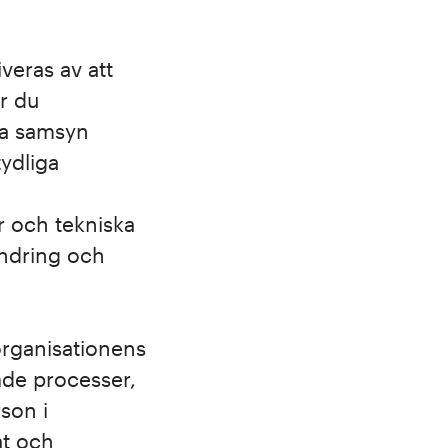
veras av att
r du
pa samsyn
tydliga
r och tekniska
rändring och
 organisationens
både processer,
son i
at och