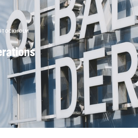
 STOCKHOLM
erations