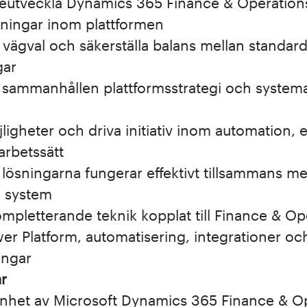
reutveckla Dynamics 365 Finance & Operation
sningar inom plattformen
a vägval och säkerställa balans mellan standard
gar
n sammanhållen plattformsstrategi och system
jligheter och driva initiativ inom automation, e
arbetssätt
tt lösningarna fungerar effektivt tillsammans 
h system
ompletterande teknik kopplat till Finance & Op
er Platform, automatisering, integrationer oc
ingar
ar
arenhet av Microsoft Dynamics 365 Finance & O