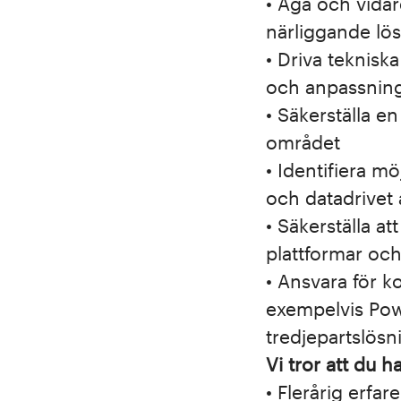
• Äga och vida
närliggande lö
• Driva teknisk
och anpassnin
• Säkerställa e
området
• Identifiera mö
och datadrivet 
• Säkerställa a
plattformar oc
• Ansvara för k
exempelvis Pow
tredjepartslösn
Vi tror att du h
• Flerårig erf