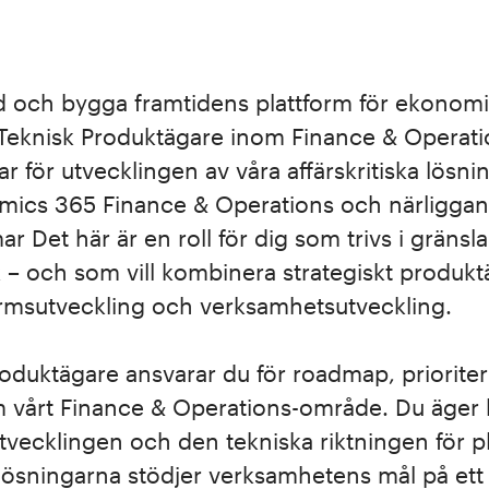
d och bygga framtidens plattform för ekonomi
Teknisk Produktägare inom Finance & Operatio
ar för utvecklingen av våra affärskritiska lösn
mics 365 Finance & Operations och närligga
ar Det här är en roll för dig som trivs i gräns
k – och som vill kombinera strategiskt produ
rmsutveckling och verksamhetsutveckling.
oduktägare ansvarar du för roadmap, priorite
m vårt Finance & Operations-område. Du äger
tvecklingen och den tekniska riktningen för 
t lösningarna stödjer verksamhetens mål på ett