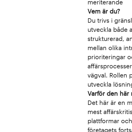
meriterande
Vem är du?
Du trivs i grän
utveckla både 
strukturerad, a
mellan olika in
prioriteringar 
affärsprocesser
vägval. Rollen 
utveckla lösnin
Varför den här 
Det här är en mö
mest affärskrit
plattformar och
företagets fort