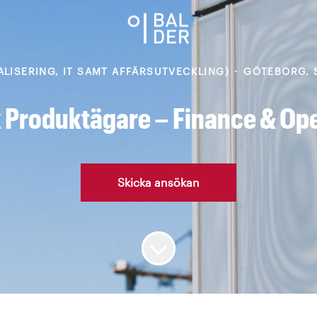
TALISERING, IT SAMT AFFÄRSUTVECKLING)
·
GÖTEBORG,
 Produktägare – Finance & Op
Skicka ansökan