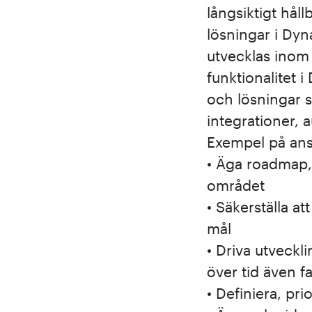
långsiktigt hål
lösningar i Dy
utvecklas inom 
funktionalitet 
och lösningar 
integrationer, 
Exempel på an
• Äga roadmap, 
området
• Säkerställa a
mål
• Driva utveck
över tid även f
• Definiera, pr