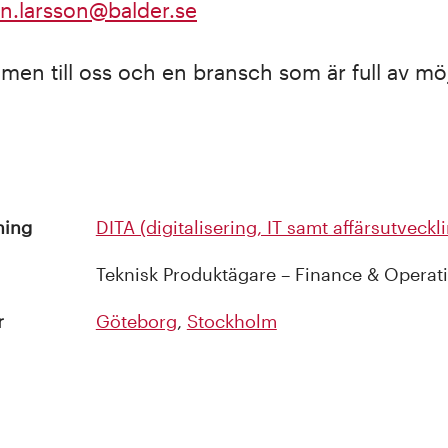
in.larsson@balder.se
men till oss och en bransch som
ä
r full av m
ö
ning
DITA (digitalisering, IT samt affärsutveckl
Teknisk Produktägare – Finance & Operat
r
Göteborg
,
Stockholm