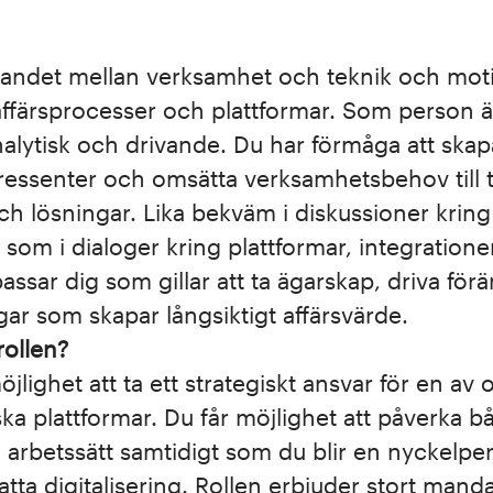
slandet mellan verksamhet och teknik och moti
affärsprocesser och plattformar. Som person ä
nalytisk och drivande. Du har förmåga att ska
tressenter och omsätta verksamhetsbehov till 
och lösningar. Lika bekväm i diskussioner kring
 som i dialoger kring plattformar, integratione
passar dig som gillar att ta ägarskap, driva fö
gar som skapar långsiktigt affärsvärde.
rollen?
jlighet att ta ett strategiskt ansvar för en av
iska plattformar. Du får möjlighet att påverka 
 arbetssätt samtidigt som du blir en nyckelper
satta digitalisering. Rollen erbjuder stort mand