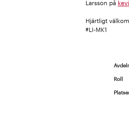
Larsson på
kev
Hj
ä
rtligt v
ä
lkom
#LI-MK1
Avdel
Roll
Platse