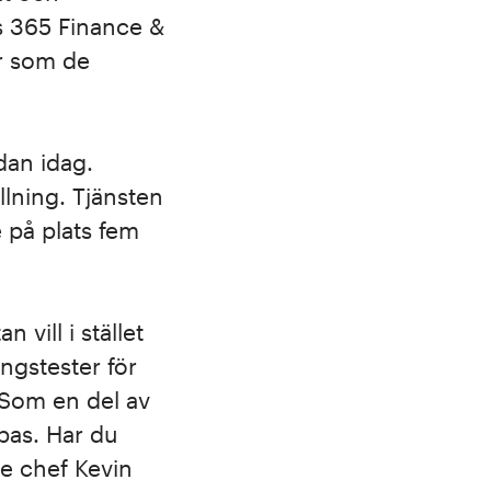
s 365 Finance &
er som de
dan idag.
llning. Tjänsten
 på plats fem
 vill i stället
ingstester för
. Som en del av
pas. Har du
e chef Kevin