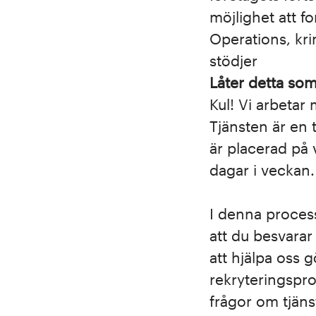
möjlighet att 
Operations, kr
stödjer
Låter detta som
Kul! Vi arbetar
Tjänsten är en 
är placerad på
dagar i veckan.
I denna process 
att du besvarar
att hjälpa oss 
rekryteringspr
frågor om tjän