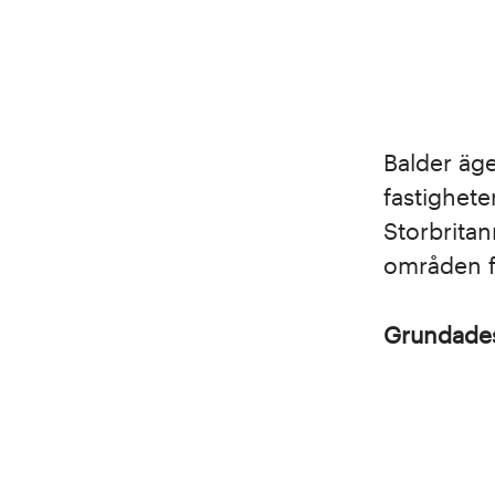
Balder äge
fastighete
Storbritan
områden fö
Grundad