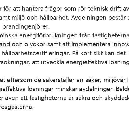
 för att hantera frågor som rör teknisk drift 
mt miljö och hållbarhet. Avdelningen består a
h brandingenjörer.
inska energiförbrukningen från fastigheterna,
rand och olyckor samt att implementera innova
ållbarhetscertifieringar. På kort sikt kan det
ökningar, att utveckla energieffektiva lösnin
t eftersom de säkerställer en säker, miljövänl
gieffektiva lösningar minskar avdelningen Bal
r även att fastigheterna är säkra och skyddade
resgästerna.