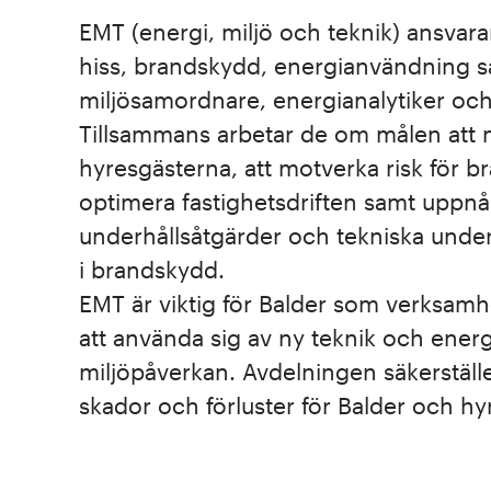
EMT (energi, miljö och teknik) ansvarar
hiss, brandskydd, energianvändning sa
miljösamordnare, energianalytiker oc
Tillsammans arbetar de om målen att m
hyresgästerna, att motverka risk för b
optimera fastighetsdriften samt uppnå h
underhållsåtgärder och tekniska unders
i brandskydd.
EMT är viktig för Balder som verksamhe
att använda sig av ny teknik och ener
miljöpåverkan. Avdelningen säkerställe
skador och förluster för Balder och hy