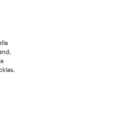
lla
and,
ga
cklas.